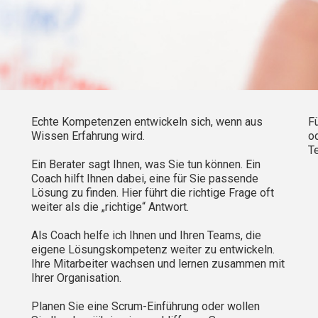
Echte Kompetenzen entwickeln sich, wenn aus
F
Wissen Erfahrung wird.
o
T
Ein Berater sagt
I
hnen, was
S
ie tun können. Ein
Coach hilft Ihnen dabei, eine für Sie passende
Lösung zu finden. Hier führt die richtige Frage oft
weiter als die „richtige“ Antwort.
Als Coach helfe ich
I
hnen und
I
hren Teams, die
eigene Lösungskompetenz weiter zu entwickeln.
Ihre Mitarbeiter wachsen und lernen zusammen mit
Ihrer Organisation.
Planen Sie eine
Scrum-Einführung
oder wollen