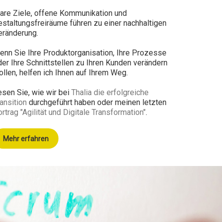
lare Ziele, offene Kommunikation und
estaltungsfreiräume führen zu einer nachhaltigen
eränderung.
enn Sie
I
hre Produktorganisation,
I
hre Prozesse
der
I
hre Schnittstellen zu
I
hren Kunden verändern
llen, helfen ich Ihnen auf
I
hrem Weg.
esen Sie, wie wir bei
Thalia die erfolgreiche
ansition
durchgeführt haben oder meinen letzten
rtrag "Agilität und Digitale Transformation"
.
Mehr erfahren