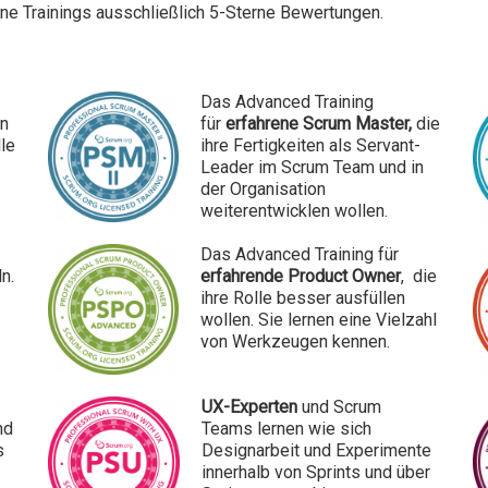
e Trainings ausschließlich 5-Sterne Bewertungen.
Das
Advanced
Training
in
für
erfahrene Scrum Master,
die
lle
ihre Fertigkeiten als Servant-
Leader
i
m Scrum Team und in
der Organisation
weiterentwicklen wollen.
Das Advanced Training für
n.
erfahrende Product Owner
, die
ihre Rolle besser ausfüllen
wollen. Sie lernen eine Vielzahl
von Werkzeugen kennen.
UX-Experten
und Scrum
nd
Teams
lernen wie sich
s
Designarbeit und Experimente
innerhalb von Sprints und über