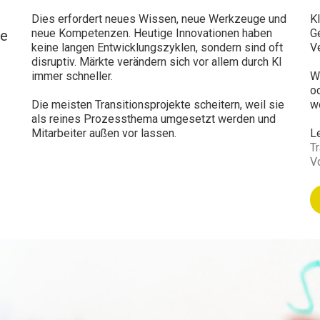
Dies
erfordert neues
Wissen, neue Werkzeuge und
K
neue Kompetenzen. Heutige Innovationen haben
G
ie
keine langen
Entwicklungszyklen, sondern
sind oft
V
disruptiv. Märkte verändern sich vor allem durch KI
immer schneller.
W
o
Die meisten Transitionsprojekte scheitern, weil sie
wo
als reines Prozessthema umgesetzt
werden und
Mitarbeiter außen vor lassen.
L
Tr
Vo